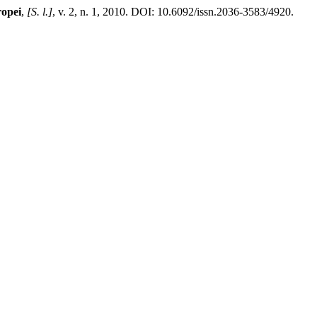
ropei
,
[S. l.]
, v. 2, n. 1, 2010. DOI: 10.6092/issn.2036-3583/4920.